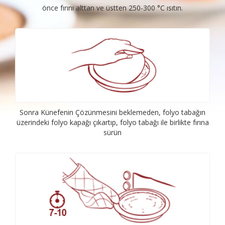
önce fırını alttan ve üstten 250-300 °C ısıtın.
Sonra Künefenin Çözünmesini beklemeden, folyo tabağın
üzerindeki folyo kapağı çıkartıp, folyo tabağı ile birlikte fırına
sürün