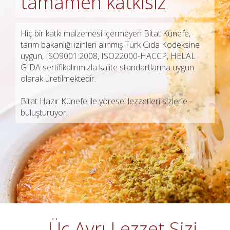
tamamen katkısız
Hiç bir katkı malzemesi içermeyen Bitat Künefe,
tarım bakanlığı izinleri alınmış Türk Gıda Kodeksine
uygun, ISO9001:2008, ISO22000-HACCP, HELAL
GIDA sertifikalırımızla kalite standartlarına uygun
olarak üretilmektedir.
Bitat Hazır Künefe ile yöresel lezzetleri sizlerle
buluşturuyor.
Üç Ayrı Lezzet Sizi